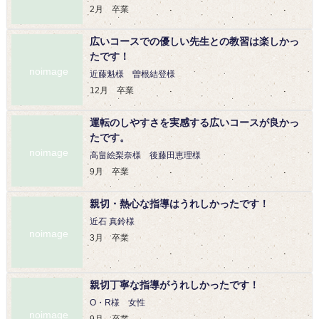
2月 卒業
広いコースでの優しい先生との教習は楽しかっ
たです！
noimage
近藤魁様 曽根結登様
12月 卒業
運転のしやすさを実感する広いコースが良かっ
たです。
noimage
高畠絵梨奈様 後藤田恵理様
9月 卒業
親切・熱心な指導はうれしかったです！
近石 真鈴様
noimage
3月 卒業
親切丁寧な指導がうれしかったです！
O・R様 女性
noimage