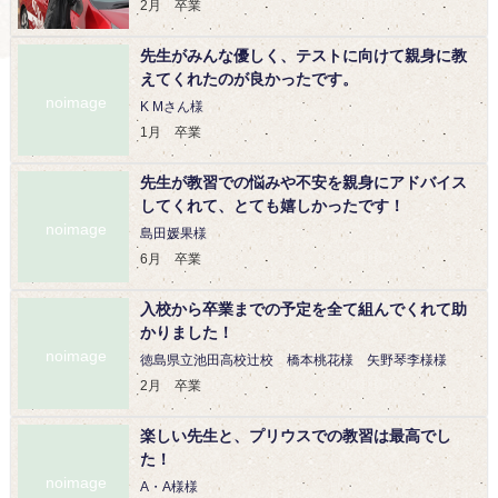
2月 卒業
noimage
先生がみんな優しく、テストに向けて親身に教
えてくれたのが良かったです。
noimage
K Mさん様
1月 卒業
noimage
先生が教習での悩みや不安を親身にアドバイス
してくれて、とても嬉しかったです！
noimage
島田媛果様
6月 卒業
入校から卒業までの予定を全て組んでくれて助
かりました！
noimage
徳島県立池田高校辻校 橋本桃花様 矢野琴李様様
2月 卒業
楽しい先生と、プリウスでの教習は最高でし
た！
noimage
A・A様様