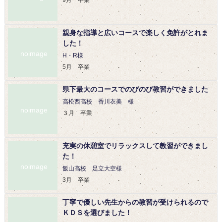
9月 卒業
親身な指導と広いコースで楽しく免許がとれま
した！
noimage
H・R様
5月 卒業
県下最大のコースでのびのび教習ができました
高松西高校 香川衣美 様
noimage
３月 卒業
充実の休憩室でリラックスして教習ができまし
た！
noimage
飯山高校 足立大空様
3月 卒業
丁寧で優しい先生からの教習が受けられるので
ＫＤＳを選びました！