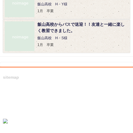
noimage
飯山高校 H・Y様
1月 卒業
飯山高校からバスで送迎！！友達と一緒に楽し
く教習できました。
noimage
飯山高校 H・S様
1月 卒業
sitemap
学校案内
会社案内
キャンペーン
徳島の方へ