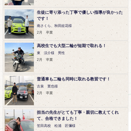
noimage
生徒に寄り添った丁寧で優しい指導が良かった
です！
南さくら、秋田紋花様
2月 卒業
noimage
高校生でも大型二輪が短期で取れる！
東 涼介様 男性
2月 卒業
noimage
普通車も二輪も同時に取れる教習です！
古泉 寛也様
2月 卒業
noimage
担当の先生がとても丁寧・親切に教えてくれ
て、合格できました！
笠田高校 松浦 匠彌様