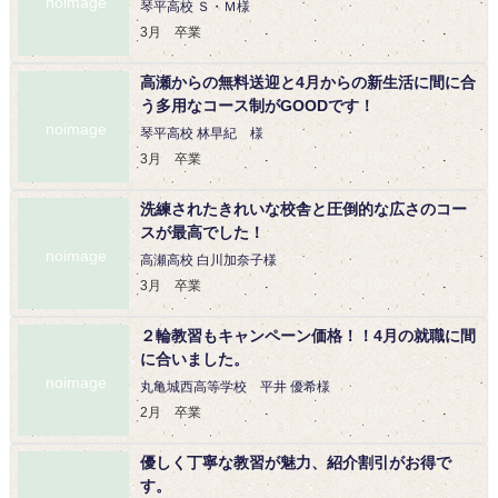
noimage
琴平高校 Ｓ・Ｍ様
3月 卒業
高瀬からの無料送迎と4月からの新生活に間に合
う多用なコース制がGOODです！
noimage
琴平高校 林早紀 様
3月 卒業
洗練されたきれいな校舎と圧倒的な広さのコー
スが最高でした！
noimage
高瀬高校 白川加奈子様
3月 卒業
２輪教習もキャンペーン価格！！4月の就職に間
に合いました。
noimage
丸亀城西高等学校 平井 優希様
2月 卒業
優しく丁寧な教習が魅力、紹介割引がお得で
す。